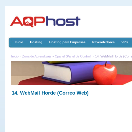
Inicio
Hosting
Hosting para Empresas
Revendedores
VPS
Inicio
»
Zona de Aprendizaje
»
Cpanel (Panel de Control)
» 14. WebMail Horde (Corr
14. WebMail Horde (Correo Web)